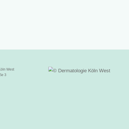
öln West
ße 3