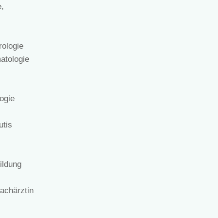
,
ologie
atologie
ogie
utis
ildung
Fachärztin