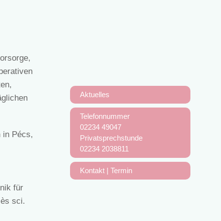
orsorge,
perativen
ten,
Aktuelles
äglichen
Telefonnummer
02234 49047
 in Pécs,
Privatsprechstunde
02234 2038811
Kontakt | Termin
nik für
ès sci.